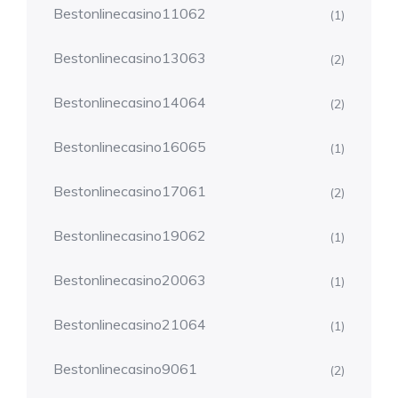
Bestonlinecasino11062
(1)
Bestonlinecasino13063
(2)
Bestonlinecasino14064
(2)
Bestonlinecasino16065
(1)
Bestonlinecasino17061
(2)
Bestonlinecasino19062
(1)
Bestonlinecasino20063
(1)
Bestonlinecasino21064
(1)
Bestonlinecasino9061
(2)