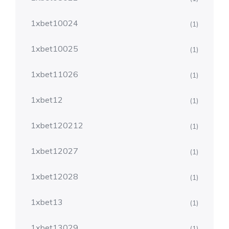
1xbet10024
(1)
1xbet10025
(1)
1xbet11026
(1)
1xbet12
(1)
1xbet120212
(1)
1xbet12027
(1)
1xbet12028
(1)
1xbet13
(1)
1xbet13029
(1)