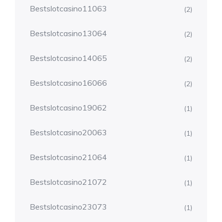
Bestslotcasino11063
(2)
Bestslotcasino13064
(2)
Bestslotcasino14065
(2)
Bestslotcasino16066
(2)
Bestslotcasino19062
(1)
Bestslotcasino20063
(1)
Bestslotcasino21064
(1)
Bestslotcasino21072
(1)
Bestslotcasino23073
(1)