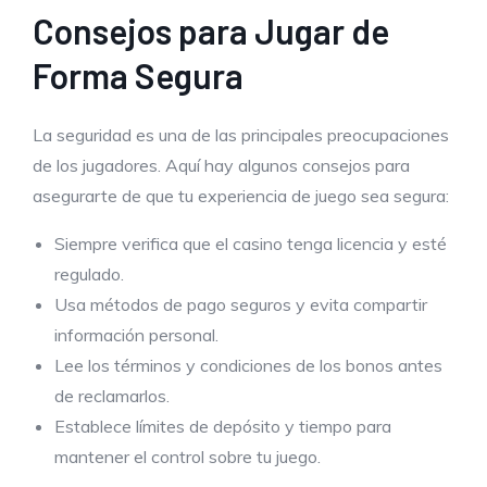
Consejos para Jugar de
Forma Segura
La seguridad es una de las principales preocupaciones
de los jugadores. Aquí hay algunos consejos para
asegurarte de que tu experiencia de juego sea segura:
Siempre verifica que el casino tenga licencia y esté
regulado.
Usa métodos de pago seguros y evita compartir
información personal.
Lee los términos y condiciones de los bonos antes
de reclamarlos.
Establece límites de depósito y tiempo para
mantener el control sobre tu juego.