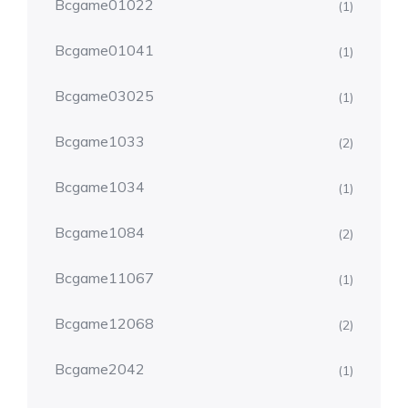
Bcgame01022
(1)
Bcgame01041
(1)
Bcgame03025
(1)
Bcgame1033
(2)
Bcgame1034
(1)
Bcgame1084
(2)
Bcgame11067
(1)
Bcgame12068
(2)
Bcgame2042
(1)