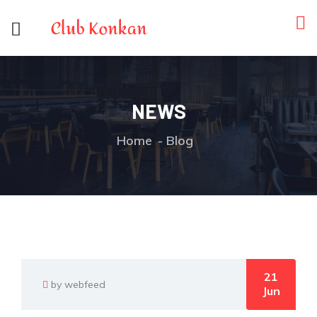
NEWS
Home
Blog
21
by webfeed
Jun