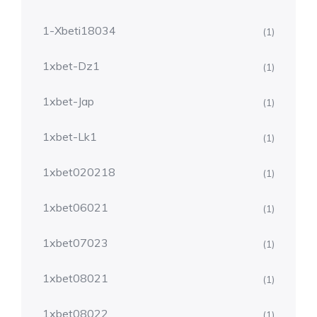
1-Xbeti18034
(1)
1xbet-Dz1
(1)
1xbet-Jap
(1)
1xbet-Lk1
(1)
1xbet020218
(1)
1xbet06021
(1)
1xbet07023
(1)
1xbet08021
(1)
1xbet08022
(1)