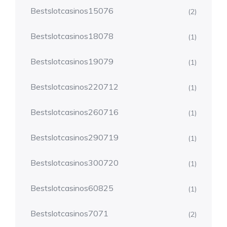
Bestslotcasinos15076
(2)
Bestslotcasinos18078
(1)
Bestslotcasinos19079
(1)
Bestslotcasinos220712
(1)
Bestslotcasinos260716
(1)
Bestslotcasinos290719
(1)
Bestslotcasinos300720
(1)
Bestslotcasinos60825
(1)
Bestslotcasinos7071
(2)