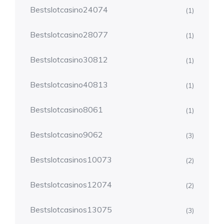
Bestslotcasino24074
(1)
Bestslotcasino28077
(1)
Bestslotcasino30812
(1)
Bestslotcasino40813
(1)
Bestslotcasino8061
(1)
Bestslotcasino9062
(3)
Bestslotcasinos10073
(2)
Bestslotcasinos12074
(2)
Bestslotcasinos13075
(3)