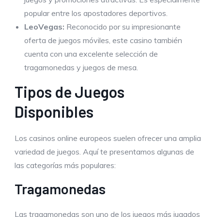
popular entre los apostadores deportivos.
LeoVegas:
Reconocido por su impresionante
oferta de juegos móviles, este casino también
cuenta con una excelente selección de
tragamonedas y juegos de mesa.
Tipos de Juegos
Disponibles
Los casinos online europeos suelen ofrecer una amplia
variedad de juegos. Aquí te presentamos algunas de
las categorías más populares:
Tragamonedas
Las tragamonedas son uno de los juegos más jugados