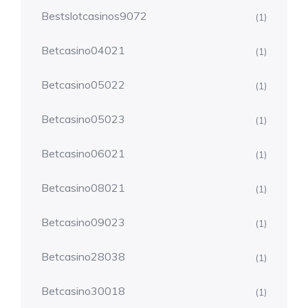
Bestslotcasinos9072
(1)
Betcasino04021
(1)
Betcasino05022
(1)
Betcasino05023
(1)
Betcasino06021
(1)
Betcasino08021
(1)
Betcasino09023
(1)
Betcasino28038
(1)
Betcasino30018
(1)