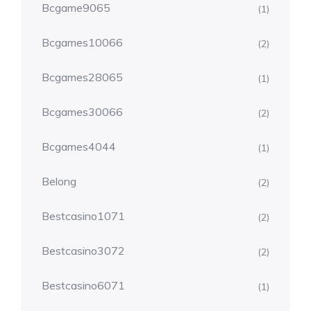
Bcgame9065
(1)
Bcgames10066
(2)
Bcgames28065
(1)
Bcgames30066
(2)
Bcgames4044
(1)
Belong
(2)
Bestcasino1071
(2)
Bestcasino3072
(2)
Bestcasino6071
(1)