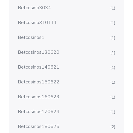
Betcasino3034
(1)
Betcasino310111
(1)
Betcasinos1
(1)
Betcasinos130620
(1)
Betcasinos140621
(1)
Betcasinos150622
(1)
Betcasinos160623
(1)
Betcasinos170624
(1)
Betcasinos180625
(2)