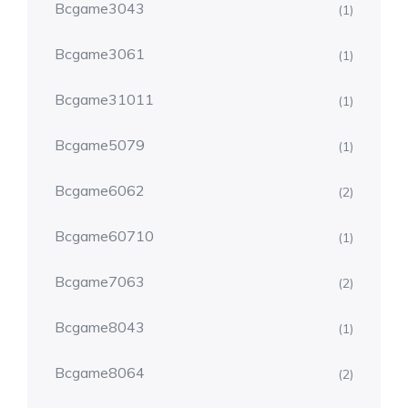
Bcgame3043
(1)
Bcgame3061
(1)
Bcgame31011
(1)
Bcgame5079
(1)
Bcgame6062
(2)
Bcgame60710
(1)
Bcgame7063
(2)
Bcgame8043
(1)
Bcgame8064
(2)