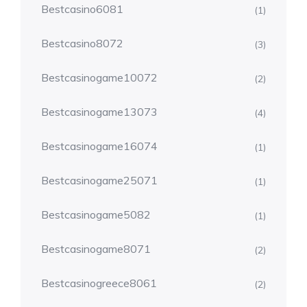
Bestcasino6081
(1)
Bestcasino8072
(3)
Bestcasinogame10072
(2)
Bestcasinogame13073
(4)
Bestcasinogame16074
(1)
Bestcasinogame25071
(1)
Bestcasinogame5082
(1)
Bestcasinogame8071
(2)
Bestcasinogreece8061
(2)