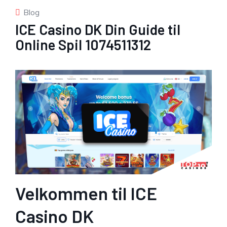
Blog
ICE Casino DK Din Guide til
Online Spil 1074511312
Velkommen til ICE
Casino DK