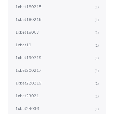
1xbet180215
(1)
1xbet180216
(1)
1xbet18063
(1)
1xbet19
(1)
1xbet190719
(1)
1xbet200217
(1)
1xbet220219
(1)
1xbet23021
(1)
1xbet24036
(1)