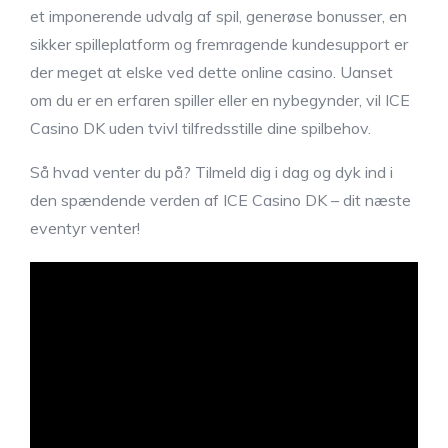
et imponerende udvalg af spil, generøse bonusser, en
sikker spilleplatform og fremragende kundesupport er
der meget at elske ved dette online casino. Uanset
om du er en erfaren spiller eller en nybegynder, vil ICE
Casino DK uden tvivl tilfredsstille dine spilbehov.
Så hvad venter du på? Tilmeld dig i dag og dyk ind i
den spændende verden af ICE Casino DK – dit næste
eventyr venter!