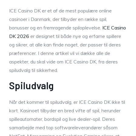
ICE Casino DK er et af de mest populære online
casinoer i Danmark, der tilbyder en række spil,
bonusser og en fremragende spiloplevelse.
ICE Casino
DK 2026
er designet til både nye og erfarne spillere
og sikrer, at alle kan finde noget, der passer til deres
præferencer. I denne artikel vil vi dække alle de
aspekter, du skal vide om ICE Casino DK, fra deres
spiludvalg til sikkerhed.
Spiludvalg
Når det kommer til spiludvalg, er ICE Casino DK ikke til
kort. Kasinoet tilbyder en bred vifte af spil, herunder
spilleautomater, bordspil og live dealer-spil. Deres
samarbejde med top softwareleverandører såsom