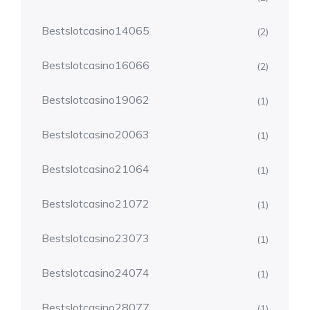
Bestslotcasino14065
(2)
Bestslotcasino16066
(2)
Bestslotcasino19062
(1)
Bestslotcasino20063
(1)
Bestslotcasino21064
(1)
Bestslotcasino21072
(1)
Bestslotcasino23073
(1)
Bestslotcasino24074
(1)
Bestslotcasino28077
(1)