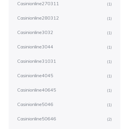
Casinionline270311
(1)
Casinionline280312
(1)
Casinionline3032
(1)
Casinionline3044
(1)
Casinionline31031
(1)
Casinionline4045
(1)
Casinionline40645
(1)
Casinionline5046
(1)
Casinionline50646
(2)