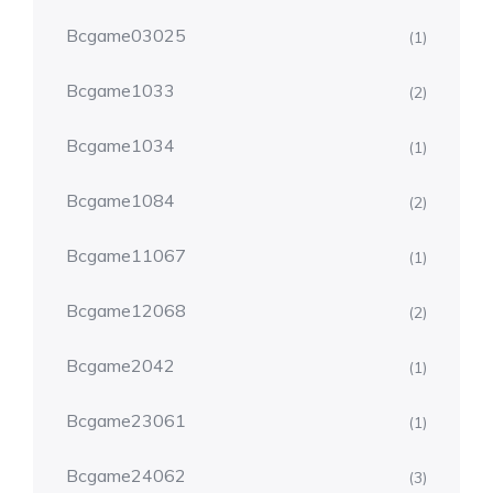
Bcgame03025
(1)
Bcgame1033
(2)
Bcgame1034
(1)
Bcgame1084
(2)
Bcgame11067
(1)
Bcgame12068
(2)
Bcgame2042
(1)
Bcgame23061
(1)
Bcgame24062
(3)