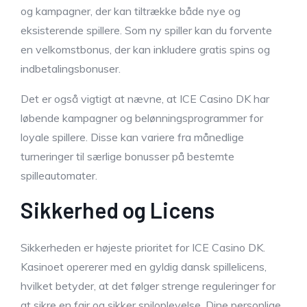
og kampagner, der kan tiltrække både nye og
eksisterende spillere. Som ny spiller kan du forvente
en velkomstbonus, der kan inkludere gratis spins og
indbetalingsbonuser.
Det er også vigtigt at nævne, at ICE Casino DK har
løbende kampagner og belønningsprogrammer for
loyale spillere. Disse kan variere fra månedlige
turneringer til særlige bonusser på bestemte
spilleautomater.
Sikkerhed og Licens
Sikkerheden er højeste prioritet for ICE Casino DK.
Kasinoet opererer med en gyldig dansk spillelicens,
hvilket betyder, at det følger strenge reguleringer for
at sikre en fair og sikker spiloplevelse. Dine personlige