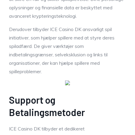
oplysninger og finansielle data er beskyttet med
avanceret krypteringsteknologi.
Derudover tilbyder ICE Casino DK ansvarligt spil
initiativer, som hjælper spillere med at styre deres
spiladfærd. De giver værktøjer som
indbetalingsgrænser, selveksklusion og links til
organisationer, der kan hjælpe spillere med
spilleproblemer.
Support og
Betalingsmetoder
ICE Casino DK tilbyder et dedikeret