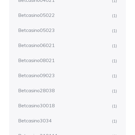
Betcasino04021
(1)
Betcasino05022
(1)
Betcasino05023
(1)
Betcasino06021
(1)
Betcasino08021
(1)
Betcasino09023
(1)
Betcasino28038
(1)
Betcasino30018
(1)
Betcasino3034
(1)