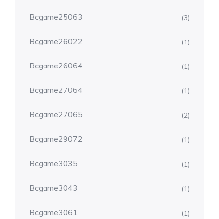
Bcgame25063
(3)
Bcgame26022
(1)
Bcgame26064
(1)
Bcgame27064
(1)
Bcgame27065
(2)
Bcgame29072
(1)
Bcgame3035
(1)
Bcgame3043
(1)
Bcgame3061
(1)