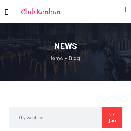
NEWS
Home
Blog
27
by webfeed
Jun