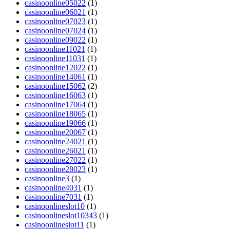
casinoonline05022
(1)
casinoonline06021
(1)
casinoonline07023
(1)
casinoonline07024
(1)
casinoonline09022
(1)
casinoonline11021
(1)
casinoonline11031
(1)
casinoonline12022
(1)
casinoonline14061
(1)
casinoonline15062
(2)
casinoonline16063
(1)
casinoonline17064
(1)
casinoonline18065
(1)
casinoonline19066
(1)
casinoonline20067
(1)
casinoonline24021
(1)
casinoonline26021
(1)
casinoonline27022
(1)
casinoonline28023
(1)
casinoonline3
(1)
casinoonline4031
(1)
casinoonline7031
(1)
casinoonlineslot10
(1)
casinoonlineslot10343
(1)
casinoonlineslot11
(1)