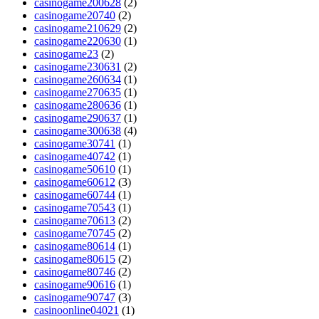
casinogame200628
(2)
casinogame20740
(2)
casinogame210629
(2)
casinogame220630
(1)
casinogame23
(2)
casinogame230631
(2)
casinogame260634
(1)
casinogame270635
(1)
casinogame280636
(1)
casinogame290637
(1)
casinogame300638
(4)
casinogame30741
(1)
casinogame40742
(1)
casinogame50610
(1)
casinogame60612
(3)
casinogame60744
(1)
casinogame70543
(1)
casinogame70613
(2)
casinogame70745
(2)
casinogame80614
(1)
casinogame80615
(2)
casinogame80746
(2)
casinogame90616
(1)
casinogame90747
(3)
casinoonline04021
(1)