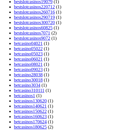
bestslotcasinos19079
(1)
bestslotcasinos220712
(1)
bestslotcasinos260716
(1)
bestslotcasinos290719
(1)
bestslotcasinos300720
(1)
bestslotcasinos60825
(1)
bestslotcasinos7071
(2)
bestslotcasinos9072
(1)
betcasino04021
(1)
betcasino05022
(1)
betcasino05023
(1)
betcasino06021
(1)
betcasino08021
(1)
betcasino09023
(1)
betcasino28038
(1)
betcasino30018
(1)
betcasino3034
(1)
betcasino310111
(1)
betcasinos1
(1)
betcasinos130620
(1)
betcasinos140621
(1)
betcasinos150622
(1)
betcasinos160623
(1)
betcasinos170624
(1)
betcasinos180625
(2)