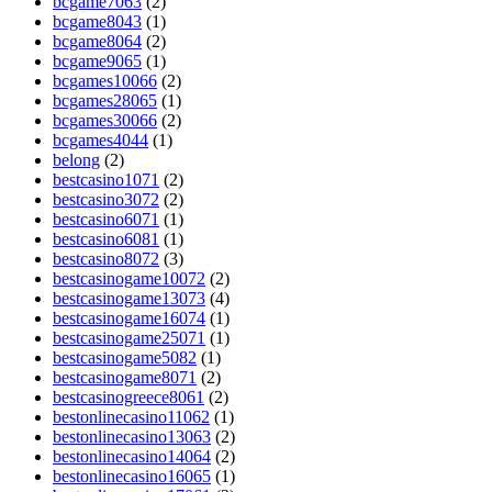
bcgame7063
(2)
bcgame8043
(1)
bcgame8064
(2)
bcgame9065
(1)
bcgames10066
(2)
bcgames28065
(1)
bcgames30066
(2)
bcgames4044
(1)
belong
(2)
bestcasino1071
(2)
bestcasino3072
(2)
bestcasino6071
(1)
bestcasino6081
(1)
bestcasino8072
(3)
bestcasinogame10072
(2)
bestcasinogame13073
(4)
bestcasinogame16074
(1)
bestcasinogame25071
(1)
bestcasinogame5082
(1)
bestcasinogame8071
(2)
bestcasinogreece8061
(2)
bestonlinecasino11062
(1)
bestonlinecasino13063
(2)
bestonlinecasino14064
(2)
bestonlinecasino16065
(1)