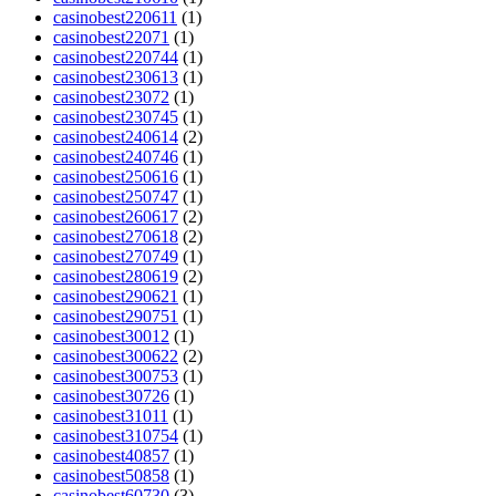
casinobest220611
(1)
casinobest22071
(1)
casinobest220744
(1)
casinobest230613
(1)
casinobest23072
(1)
casinobest230745
(1)
casinobest240614
(2)
casinobest240746
(1)
casinobest250616
(1)
casinobest250747
(1)
casinobest260617
(2)
casinobest270618
(2)
casinobest270749
(1)
casinobest280619
(2)
casinobest290621
(1)
casinobest290751
(1)
casinobest30012
(1)
casinobest300622
(2)
casinobest300753
(1)
casinobest30726
(1)
casinobest31011
(1)
casinobest310754
(1)
casinobest40857
(1)
casinobest50858
(1)
casinobest60730
(3)