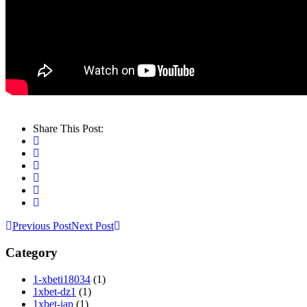
Share This Post:
Previous Post
Next Post
Category
1-xbeti18034
(1)
1xbet-dz1
(1)
1xbet-jap
(1)