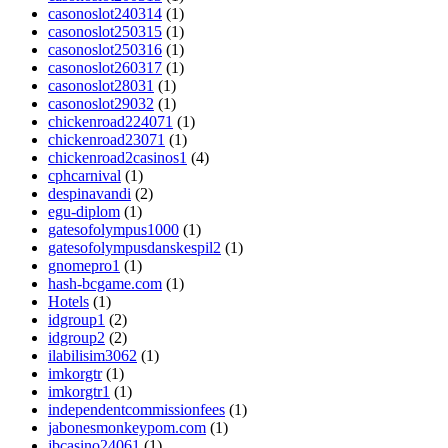
casonoslot240314
(1)
casonoslot250315
(1)
casonoslot250316
(1)
casonoslot260317
(1)
casonoslot28031
(1)
casonoslot29032
(1)
chickenroad224071
(1)
chickenroad23071
(1)
chickenroad2casinos1
(4)
cphcarnival
(1)
despinavandi
(2)
egu-diplom
(1)
gatesofolympus1000
(1)
gatesofolympusdanskespil2
(1)
gnomepro1
(1)
hash-bcgame.com
(1)
Hotels
(1)
idgroup1
(2)
idgroup2
(2)
ilabilisim3062
(1)
imkorgtr
(1)
imkorgtr1
(1)
independentcommissionfees
(1)
jabonesmonkeypom.com
(1)
jbcasino24061
(1)