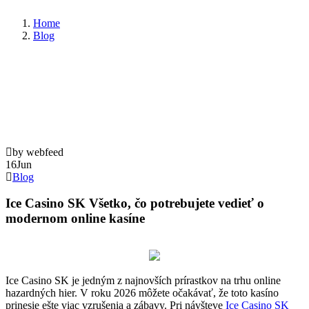
Home
Blog
by webfeed
16
Jun
Blog
Ice Casino SK Všetko, čo potrebujete vedieť o
modernom online kasíne
Ice Casino SK je jedným z najnovších prírastkov na trhu online
hazardných hier. V roku 2026 môžete očakávať, že toto kasíno
prinesie ešte viac vzrušenia a zábavy. Pri návšteve
Ice Casino SK