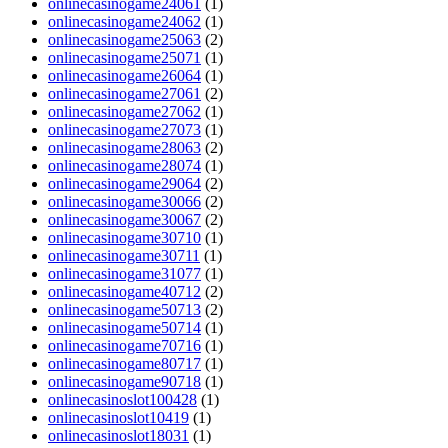
onlinecasinogame24061
(1)
onlinecasinogame24062
(1)
onlinecasinogame25063
(2)
onlinecasinogame25071
(1)
onlinecasinogame26064
(1)
onlinecasinogame27061
(2)
onlinecasinogame27062
(1)
onlinecasinogame27073
(1)
onlinecasinogame28063
(2)
onlinecasinogame28074
(1)
onlinecasinogame29064
(2)
onlinecasinogame30066
(2)
onlinecasinogame30067
(2)
onlinecasinogame30710
(1)
onlinecasinogame30711
(1)
onlinecasinogame31077
(1)
onlinecasinogame40712
(2)
onlinecasinogame50713
(2)
onlinecasinogame50714
(1)
onlinecasinogame70716
(1)
onlinecasinogame80717
(1)
onlinecasinogame90718
(1)
onlinecasinoslot100428
(1)
onlinecasinoslot10419
(1)
onlinecasinoslot18031
(1)