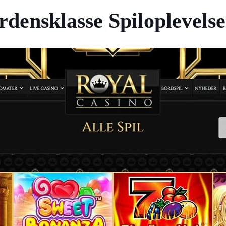
rdensklasse Spiloplevels