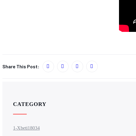
Share This Post:
CATEGORY
1-Xbeti18034