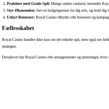
Praktiser med Gratis Spil:
Mange online casinoer, herunder Royal C
Styr Økonomien:
Sæt en budgetgrænse for dig selv, og hold dig til
Udnyt Bonusser:
Royal Casino tilbyder ofte bonusser og kampagne
Fællesskabet
Royal Casino handler ikke kun om det enkelte spil, men også om fællessk
strategier.
Derudover har Royal Casino ofte arrangementer og turneringer, hvor sp