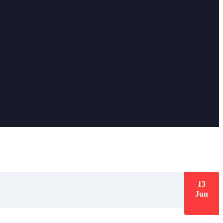
13
Jun