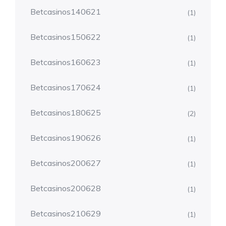
Betcasinos140621
(1)
Betcasinos150622
(1)
Betcasinos160623
(1)
Betcasinos170624
(1)
Betcasinos180625
(2)
Betcasinos190626
(1)
Betcasinos200627
(1)
Betcasinos200628
(1)
Betcasinos210629
(1)