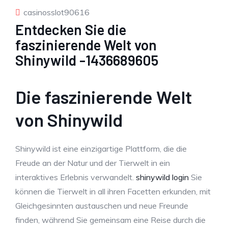
casinosslot90616
Entdecken Sie die
faszinierende Welt von
Shinywild -1436689605
Die faszinierende Welt
von Shinywild
Shinywild ist eine einzigartige Plattform, die die
Freude an der Natur und der Tierwelt in ein
interaktives Erlebnis verwandelt.
shinywild login
Sie
können die Tierwelt in all ihren Facetten erkunden, mit
Gleichgesinnten austauschen und neue Freunde
finden, während Sie gemeinsam eine Reise durch die