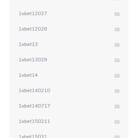
1xbet12027
(1)
1xbet12028
(1)
1xbet13
(1)
1xbet13029
(1)
1xbet14
(1)
1xbet140210
(1)
1xbet140717
(1)
1xbet150211
(1)
1xbet15031
(1)