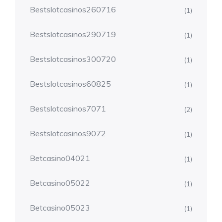
Bestslotcasinos260716
(1)
Bestslotcasinos290719
(1)
Bestslotcasinos300720
(1)
Bestslotcasinos60825
(1)
Bestslotcasinos7071
(2)
Bestslotcasinos9072
(1)
Betcasino04021
(1)
Betcasino05022
(1)
Betcasino05023
(1)