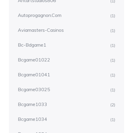
Antartstudios806
(1)
Autoprogagnon.com
(1)
Aviamasters-Casinos
(1)
Bc-Bdgame1
(1)
Bcgame01022
(1)
Bcgame01041
(1)
Bcgame03025
(1)
Bcgame1033
(2)
Bcgame1034
(1)