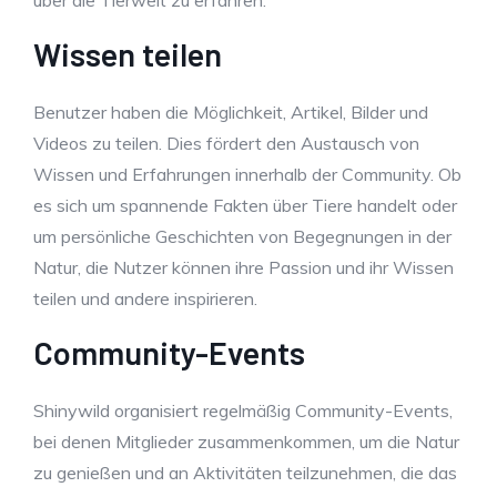
Wissen teilen
Benutzer haben die Möglichkeit, Artikel, Bilder und
Videos zu teilen. Dies fördert den Austausch von
Wissen und Erfahrungen innerhalb der Community. Ob
es sich um spannende Fakten über Tiere handelt oder
um persönliche Geschichten von Begegnungen in der
Natur, die Nutzer können ihre Passion und ihr Wissen
teilen und andere inspirieren.
Community-Events
Shinywild organisiert regelmäßig Community-Events,
bei denen Mitglieder zusammenkommen, um die Natur
zu genießen und an Aktivitäten teilzunehmen, die das