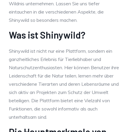
Wildnis unternehmen. Lassen Sie uns tiefer
eintauchen in die verschiedenen Aspekte, die
Shinywild so besonders machen.
Was ist Shinywild?
Shinywild ist nicht nur eine Plattform, sondern ein
ganzheitliches Erlebnis für Tierliebhaber und
Naturschutzenthusiasten. Hier können Benutzer ihre
Leidenschaft für die Natur teilen, lernen mehr über
verschiedene Tierarten und deren Lebensräume und
sich aktiv an Projekten zum Schutz der Umwelt
beteiligen. Die Plattform bietet eine Vielzahl von
Funktionen, die sowohl informativ als auch
unterhaltsam sind.
Die Hauptmerkmale von