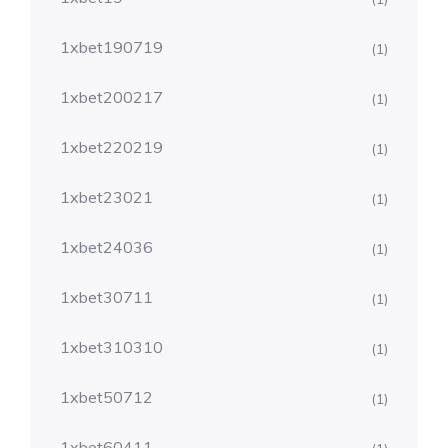
1xbet190719
(1)
1xbet200217
(1)
1xbet220219
(1)
1xbet23021
(1)
1xbet24036
(1)
1xbet30711
(1)
1xbet310310
(1)
1xbet50712
(1)
1xbet60411