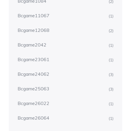
Bcgame1084
(2)
Bcgame11067
(1)
Bcgame12068
(2)
Bcgame2042
(1)
Bcgame23061
(1)
Bcgame24062
(3)
Bcgame25063
(3)
Bcgame26022
(1)
Bcgame26064
(1)