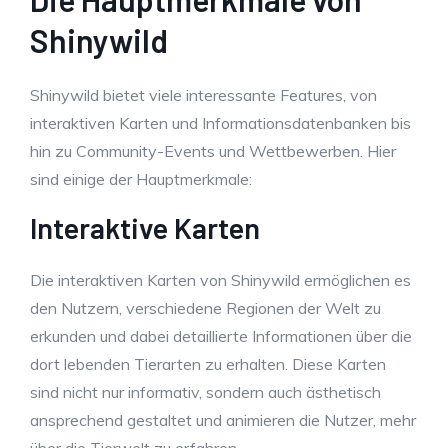
Shinywild
Shinywild bietet viele interessante Features, von
interaktiven Karten und Informationsdatenbanken bis
hin zu Community-Events und Wettbewerben. Hier
sind einige der Hauptmerkmale:
Interaktive Karten
Die interaktiven Karten von Shinywild ermöglichen es
den Nutzern, verschiedene Regionen der Welt zu
erkunden und dabei detaillierte Informationen über die
dort lebenden Tierarten zu erhalten. Diese Karten
sind nicht nur informativ, sondern auch ästhetisch
ansprechend gestaltet und animieren die Nutzer, mehr
über die Tierwelt zu erfahren.