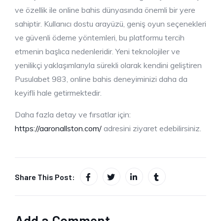
ve özellik ile online bahis dünyasında önemli bir yere
sahiptir. Kullanıcı dostu arayüzü, geniş oyun seçenekleri
ve güvenli ödeme yöntemleri, bu platformu tercih
etmenin başlıca nedenleridir. Yeni teknolojiler ve
yenilikçi yaklaşımlarıyla sürekli olarak kendini geliştiren
Pusulabet 983, online bahis deneyiminizi daha da
keyifli hale getirmektedir.
Daha fazla detay ve fırsatlar için:
https://aaronallston.com/
adresini ziyaret edebilirsiniz.
Share This Post:
Add a Comment