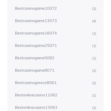
Bestcasinogame10072
(2)
Bestcasinogame13073
(4)
Bestcasinogame16074
(1)
Bestcasinogame25071
(1)
Bestcasinogame5082
(1)
Bestcasinogame8071
(2)
Bestcasinogreece8061
(2)
Bestonlinecasino11062
(1)
Bestonlinecasino13063
(2)