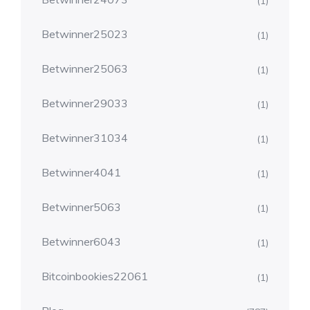
(1)
Betwinner25023
(1)
Betwinner25063
(1)
Betwinner29033
(1)
Betwinner31034
(1)
Betwinner4041
(1)
Betwinner5063
(1)
Betwinner6043
(1)
Bitcoinbookies22061
(1)