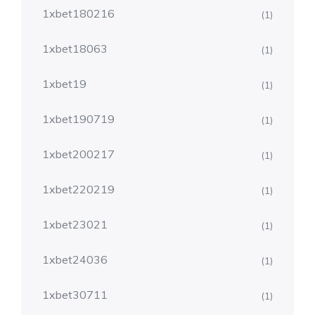
1xbet180216
(1)
1xbet18063
(1)
1xbet19
(1)
1xbet190719
(1)
1xbet200217
(1)
1xbet220219
(1)
1xbet23021
(1)
1xbet24036
(1)
1xbet30711
(1)