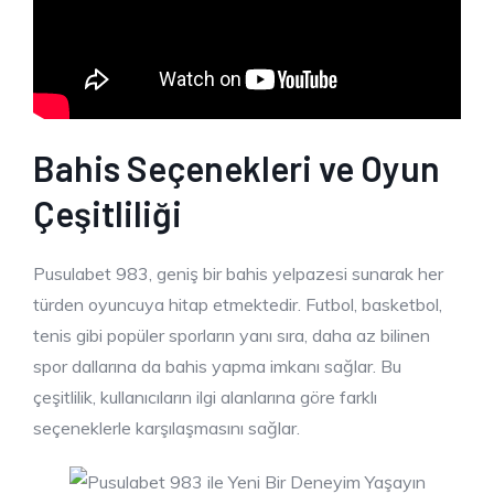
Bahis Seçenekleri ve Oyun
Çeşitliliği
Pusulabet 983, geniş bir bahis yelpazesi sunarak her
türden oyuncuya hitap etmektedir. Futbol, basketbol,
tenis gibi popüler sporların yanı sıra, daha az bilinen
spor dallarına da bahis yapma imkanı sağlar. Bu
çeşitlilik, kullanıcıların ilgi alanlarına göre farklı
seçeneklerle karşılaşmasını sağlar.