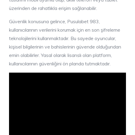
üzerinden de rahatlıkla erişim sağlanabilir.
Güvenlik konusuna gelince, Pusulabet 983,
kullanıcılarının verilerini korumak için en son şifreleme
teknolojilerini kullanmaktadır. Bu sayede oyuncular,
kişisel bilgilerinin ve bahislerinin güvende olduğundan
emin olabilirler. Yasal olarak lisanslı olan platform,
kullanıcılarının güvenliğini ön planda tutmaktadır.