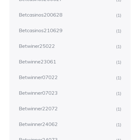
Betcasinos200628
(1)
Betcasinos210629
(1)
Betwiner25022
(1)
Betwinne23061
(1)
Betwinner07022
(1)
Betwinner07023
(1)
Betwinner22072
(1)
Betwinner24062
(1)
Betwinner24073