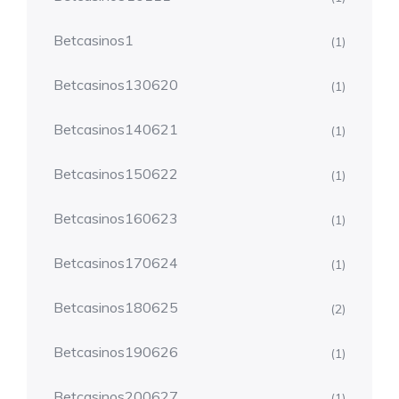
Betcasinos1
(1)
Betcasinos130620
(1)
Betcasinos140621
(1)
Betcasinos150622
(1)
Betcasinos160623
(1)
Betcasinos170624
(1)
Betcasinos180625
(2)
Betcasinos190626
(1)
Betcasinos200627
(1)