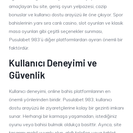
amaçlayan bu site, geniş oyun yelpazesi, cazip
bonuslar ve kullanıcı dostu arayüzü ile öne çıkıyor. Spor
bahislerinin yanı sıra canlı casino, slot oyunları ve klasik
masa oyunları gibi çeşitli seçenekler sunması,
Pusulabet 983’ü diğer platformlardan ayıran önemli bir
faktördür.
Kullanıcı Deneyimi ve
Güvenlik
Kullanıcı deneyimi, online bahis platformlarının en
önemli yönlerinden biridir. Pusulabet 983, kullanıcı
dostu arayüzü ile ziyaretçilerine kolay bir gezinti imkanı
sunar. Herhangi bir karmaşa yaşamadan, istediğiniz
oyunu veya bahisi bulmak oldukça basittir. Ayrıca, site
tasarımı mobil uyumlu olup, akıllı telefon veya tablet